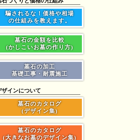
墓石づくりと価格の仕組み
騙されるな！価格や相場
の仕組みを教えます。
墓石の金額を比較
(かしこいお墓の作り方)
墓石の加工
基礎工事・耐震施工
デザインについて
墓石のカタログ
(デザイン集)
墓石のカタログ
(大きなお墓のデザイン集)