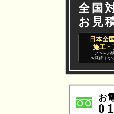
全国
お見
日本全
施工・
どちらの
お見積りま
お
0