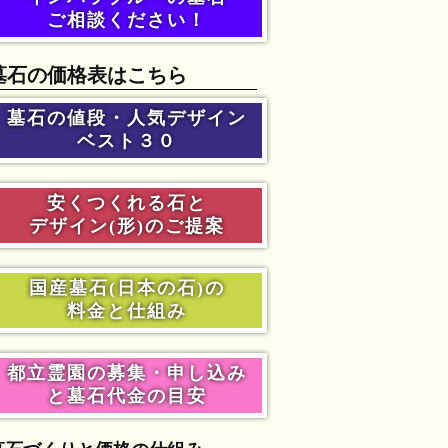
ご相談ください！
墓石の価格表はこちら
墓石の値段・人気デザイン
ベスト３０
安くつくれる石と
デザイン(形)のご提案
国産墓石(日本の石)の
料金と仕組み
都立霊園の募集・申し込み
と墓石代金の目安