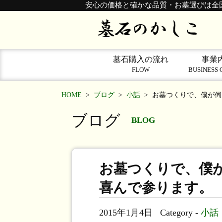
安心の価格と確かな品質・お墓選びは全
墓石購入の流れ
事業
FLOW
BUSINESS 
HOME
>
ブログ
>
小話
>
お墓つくりで、僕が伺
ブログ
BLOG
お墓つくりで、僕
喜んで参ります。
2015年1月4日
Category -
小話