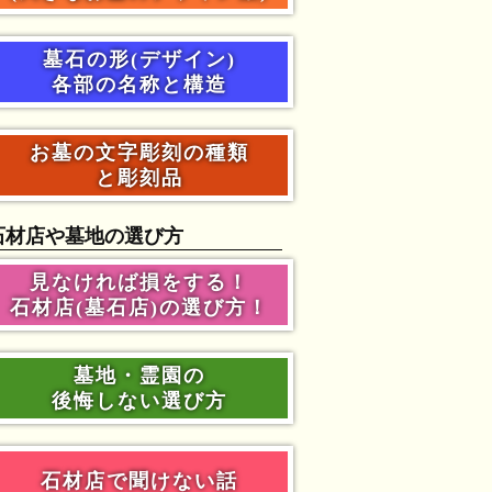
墓石の形(デザイン)
各部の名称と構造
お墓の文字彫刻の種類
と彫刻品
石材店や墓地の選び方
見なければ損をする！
石材店(墓石店)の選び方！
墓地・霊園の
後悔しない選び方
石材店で聞けない話