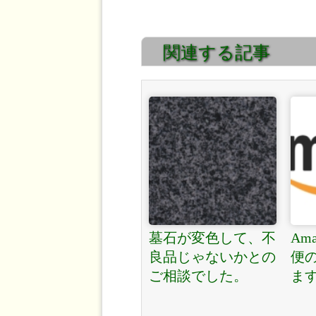
関連する記事
墓石が変色して、不
Am
良品じゃないかとの
便
ご相談でした。
ま