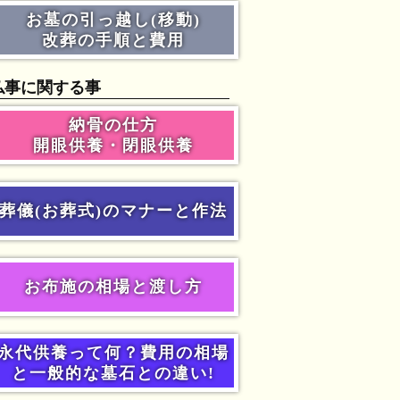
お墓の引っ越し(移動)
改葬の手順と費用
仏事に関する事
納骨の仕方
開眼供養・閉眼供養
葬儀(お葬式)のマナーと作法
お布施の相場と渡し方
永代供養って何？費用の相場
と一般的な墓石との違い!