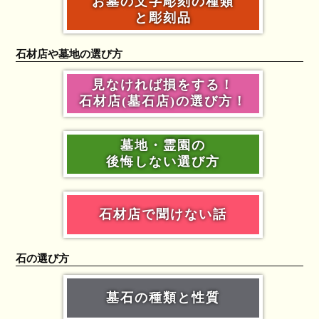
お墓の文字彫刻の種類
と彫刻品
石材店や墓地の選び方
見なければ損をする！
石材店(墓石店)の選び方！
墓地・霊園の
後悔しない選び方
石材店で聞けない話
石の選び方
墓石の種類と性質