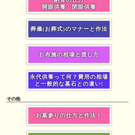
開眼供養・閉眼供養
葬儀(お葬式)のマナーと作法
お布施の相場と渡し方
永代供養って何？費用の相場
と一般的な墓石との違い!
その他
お墓参りの仕方と作法！