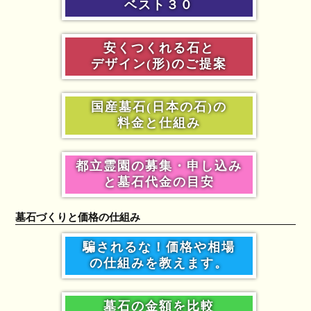
ベスト３０
安くつくれる石と
デザイン(形)のご提案
国産墓石(日本の石)の
料金と仕組み
都立霊園の募集・申し込み
と墓石代金の目安
墓石づくりと価格の仕組み
騙されるな！価格や相場
の仕組みを教えます。
墓石の金額を比較