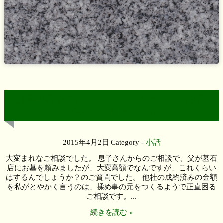
日本の石をつかっていくら位ですね！お客さ
んをバカにしとるのか！
2015年4月2日
Category -
小話
大変まれなご相談でした。 息子さんからのご相談で、父が墓石
店にお墓を頼みましたが、大変高額でなんですが、これくらい
はするんでしょうか？のご質問でした。 他社の成約済みの金額
を私がとやかく言うのは、揉め事の元をつくるようで正直困る
ご相談です。...
続きを読む »