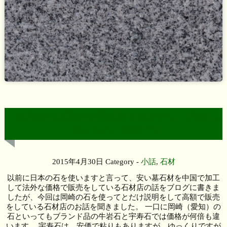
墓石材の原産地や石材名を聞かずに、石材店
に任せるのは危険です。
2015年4月30日
Category -
小話
,
石材
以前に日本の石を使いますと言って、安い墓石材を中国で加工
して法外な価格で販売をしている石材店の話をブログに書きま
したが、今回は岡崎の石を使ってとだけ説明をして高額で販売
をしている石材店のお話を聞きました。 一口に岡崎（愛知）の
石といってもブランド品の牛岩石と宇寿石では価格が何倍も違
います。 宇寿石は、安価で粘りもありますが、ゆっくりですが