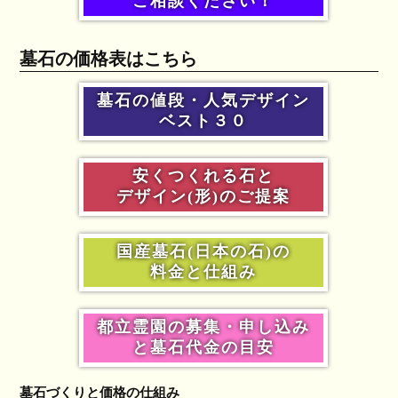
ご相談ください！
墓石の価格表はこちら
墓石の値段・人気デザイン
ベスト３０
安くつくれる石と
デザイン(形)のご提案
国産墓石(日本の石)の
料金と仕組み
都立霊園の募集・申し込み
と墓石代金の目安
墓石づくりと価格の仕組み