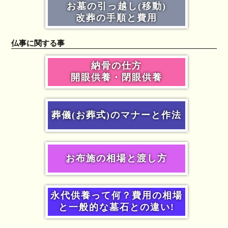
お墓の引っ越し(移動)
改葬の手順と費用
仏事に関する事
納骨の仕方
開眼供養・閉眼供養
葬儀(お葬式)のマナーと作法
お布施の相場と渡し方
永代供養って何？費用の相場
と一般的な墓石との違い!