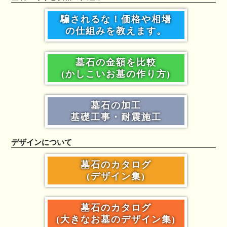
騙されるな！価格や相場
の仕組みを教えます。
墓石の金額を比較
(かしこいお墓の作り方)
墓石の加工
基礎工事・耐震施工
デザインについて
墓石のカタログ
(デザイン集)
墓石のカタログ
(大きなお墓のデザイン集)