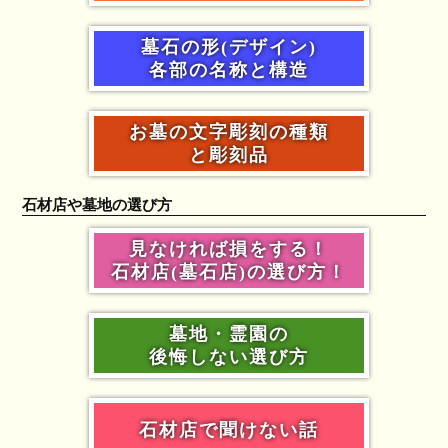
墓石の形(デザイン)
各部の名称と構造
お墓の文字彫刻の種類
と彫刻品
石材店や墓地の選び方
見なければ損をする！
石材店(墓石店)の選び方！
墓地・霊園の
後悔しない選び方
石材店で聞けない話