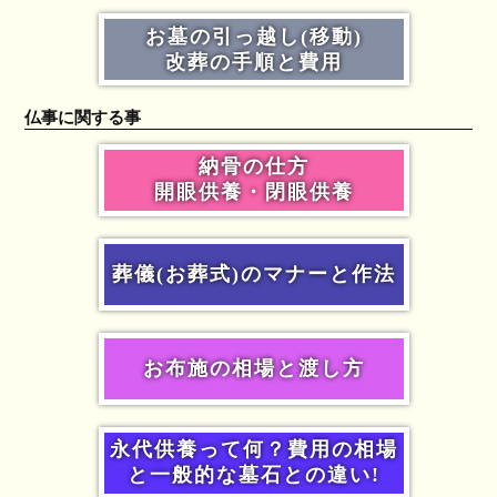
お墓の引っ越し(移動)
改葬の手順と費用
仏事に関する事
納骨の仕方
開眼供養・閉眼供養
葬儀(お葬式)のマナーと作法
お布施の相場と渡し方
永代供養って何？費用の相場
と一般的な墓石との違い!