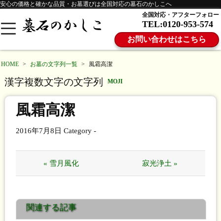
安心の価格と確かな品質・お墓選びは全国対応の墓石のかしこへ
全国対応・アフターフォロー
TEL:0120-953-574
お問い合わせはこちら
HOME
>
お墓の文字列一覧
>
風霜高潔
漢字複数文字の文字列
MOJI
風霜高潔
2016年7月8日
Category -
« 雪月風化
寂光浄土 »
関連する記事