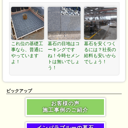
これ位の基礎工
墓石の目地はコ
墓石を安くつく
事なら、普通に
ーキングです
るには？社長の
やっています
ね！今時セメン
給料も安いから
よ！
トは無いでしょ
でしょう！
う！
ピックアップ
お客様の声
施工事例のご紹介
インパラブルーの墓石