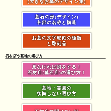
(大きなお墓のデザイン集)
墓石の形(デザイン)
各部の名称と構造
お墓の文字彫刻の種類
と彫刻品
石材店や墓地の選び方
見なければ損をする！
石材店(墓石店)の選び方！
墓地・霊園の
後悔しない選び方