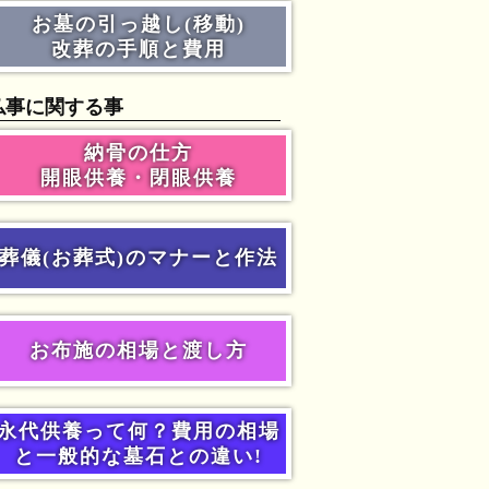
お墓の引っ越し(移動)
改葬の手順と費用
仏事に関する事
納骨の仕方
開眼供養・閉眼供養
葬儀(お葬式)のマナーと作法
お布施の相場と渡し方
永代供養って何？費用の相場
と一般的な墓石との違い!