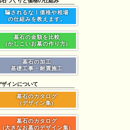
墓石づくりと価格の仕組み
騙されるな！価格や相場
の仕組みを教えます。
墓石の金額を比較
(かしこいお墓の作り方)
墓石の加工
基礎工事・耐震施工
デザインについて
墓石のカタログ
(デザイン集)
墓石のカタログ
(大きなお墓のデザイン集)