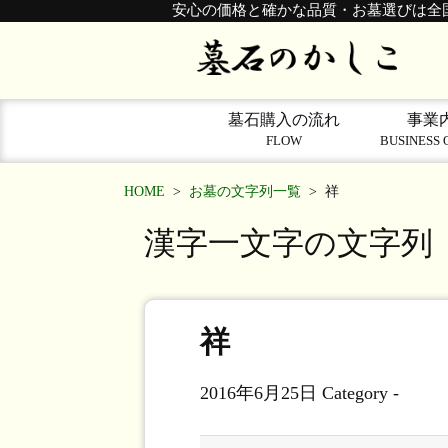
安心の価格と確かな品質・お墓選びは全
墓石購入の流れ
事業
FLOW
BUSINESS 
HOME
>
お墓の文字列一覧
>
祥
漢字一文字の文字列
祥
2016年6月25日
Category -