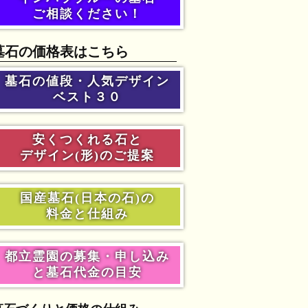
ご相談ください！
墓石の価格表はこちら
墓石の値段・人気デザイン
ベスト３０
安くつくれる石と
デザイン(形)のご提案
国産墓石(日本の石)の
料金と仕組み
都立霊園の募集・申し込み
と墓石代金の目安