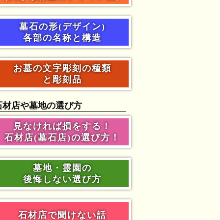
墓石の形(デザイン)
各部の名称と構造
お墓の文字彫刻の種類
と彫刻品
石材店や墓地の選び方
見なければ損をする！
石材店(墓石店)の選び方！
墓地・霊園の
後悔しない選び方
石材店で聞けない話