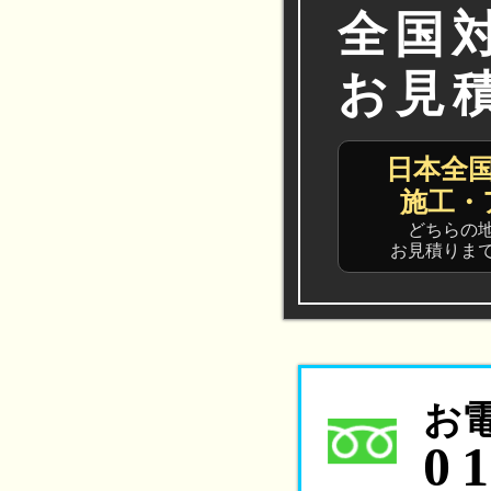
全国
お見
日本全
施工・
どちらの
お見積りま
お
0