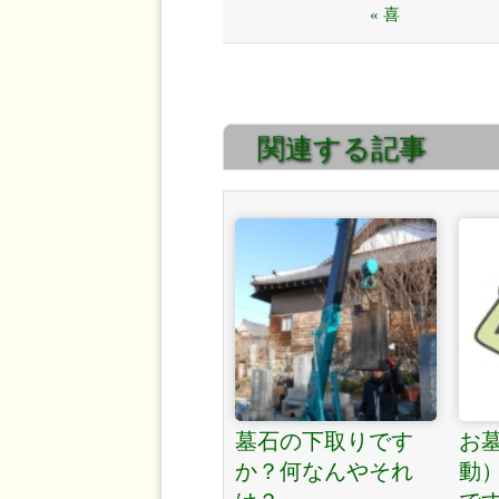
« 喜
関連する記事
墓石の下取りです
お
か？何なんやそれ
動