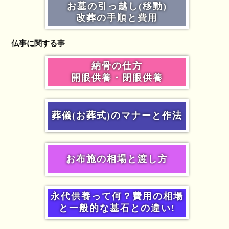
お墓の引っ越し(移動)
改葬の手順と費用
仏事に関する事
納骨の仕方
開眼供養・閉眼供養
葬儀(お葬式)のマナーと作法
お布施の相場と渡し方
永代供養って何？費用の相場
と一般的な墓石との違い!