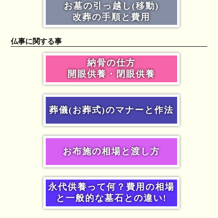
お墓の引っ越し(移動)
改葬の手順と費用
仏事に関する事
納骨の仕方
開眼供養・閉眼供養
葬儀(お葬式)のマナーと作法
お布施の相場と渡し方
永代供養って何？費用の相場
と一般的な墓石との違い!