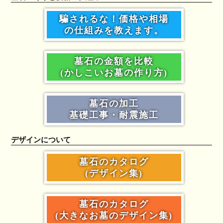
騙されるな！価格や相場
の仕組みを教えます。
墓石の金額を比較
(かしこいお墓の作り方)
墓石の加工
基礎工事・耐震施工
デザインについて
墓石のカタログ
(デザイン集)
墓石のカタログ
(大きなお墓のデザイン集)