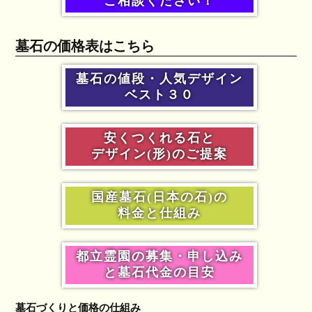
ご相談ください！
墓石の価格表はこちら
墓石の値段・人気デザイン
ベスト３０
安くつくれる石と
デザイン(形)のご提案
国産墓石(日本の石)の
料金と仕組み
都立霊園の募集・申し込み
と墓石代金の目安
墓石づくりと価格の仕組み