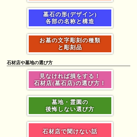
墓石の形(デザイン)
各部の名称と構造
お墓の文字彫刻の種類
と彫刻品
石材店や墓地の選び方
見なければ損をする！
石材店(墓石店)の選び方！
墓地・霊園の
後悔しない選び方
石材店で聞けない話