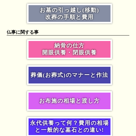
お墓の引っ越し(移動)
改葬の手順と費用
仏事に関する事
納骨の仕方
開眼供養・閉眼供養
葬儀(お葬式)のマナーと作法
お布施の相場と渡し方
永代供養って何？費用の相場
と一般的な墓石との違い!