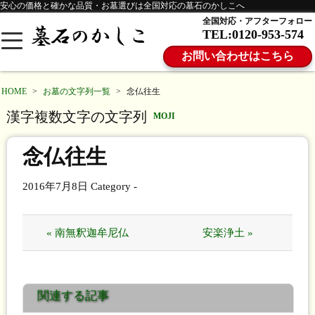
安心の価格と確かな品質・お墓選びは全国対応の墓石のかしこへ
全国対応・アフターフォロー
TEL:0120-953-574
お問い合わせはこちら
HOME
>
お墓の文字列一覧
>
念仏往生
漢字複数文字の文字列
MOJI
念仏往生
2016年7月8日
Category -
« 南無釈迦牟尼仏
安楽浄土 »
関連する記事