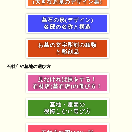
(大きなお墓のデザイン集)
墓石の形(デザイン)
各部の名称と構造
お墓の文字彫刻の種類
と彫刻品
石材店や墓地の選び方
見なければ損をする！
石材店(墓石店)の選び方！
墓地・霊園の
後悔しない選び方