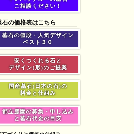
ご相談ください！
墓石の価格表はこちら
墓石の値段・人気デザイン
ベスト３０
安くつくれる石と
デザイン(形)のご提案
国産墓石(日本の石)の
料金と仕組み
都立霊園の募集・申し込み
と墓石代金の目安