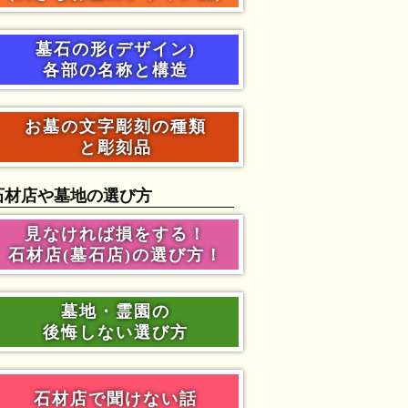
墓石の形(デザイン)
各部の名称と構造
お墓の文字彫刻の種類
と彫刻品
石材店や墓地の選び方
見なければ損をする！
石材店(墓石店)の選び方！
墓地・霊園の
後悔しない選び方
石材店で聞けない話