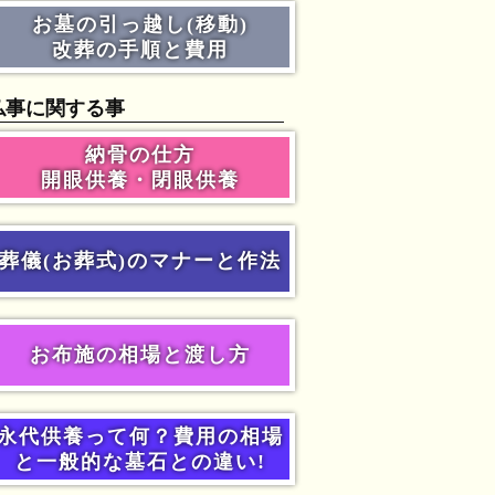
お墓の引っ越し(移動)
改葬の手順と費用
仏事に関する事
納骨の仕方
開眼供養・閉眼供養
葬儀(お葬式)のマナーと作法
お布施の相場と渡し方
永代供養って何？費用の相場
と一般的な墓石との違い!