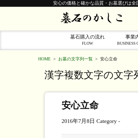
安心の価格と確かな品質・お墓選びは全
墓石購入の流れ
事業
FLOW
BUSINESS 
HOME
>
お墓の文字列一覧
>
安心立命
漢字複数文字の文字
安心立命
2016年7月8日
Category -