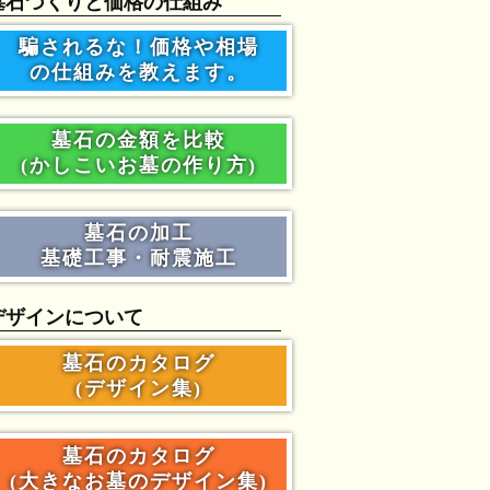
墓石づくりと価格の仕組み
騙されるな！価格や相場
の仕組みを教えます。
墓石の金額を比較
(かしこいお墓の作り方)
墓石の加工
基礎工事・耐震施工
デザインについて
墓石のカタログ
(デザイン集)
墓石のカタログ
(大きなお墓のデザイン集)