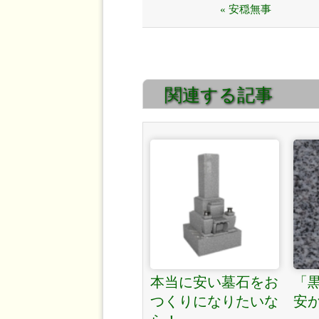
« 安穏無事
関連する記事
本当に安い墓石をお
「
つくりになりたいな
安