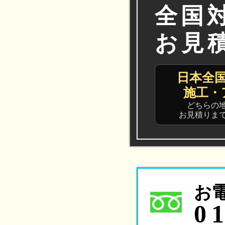
全国
お見
日本全
施工・
どちらの
お見積りま
お
0