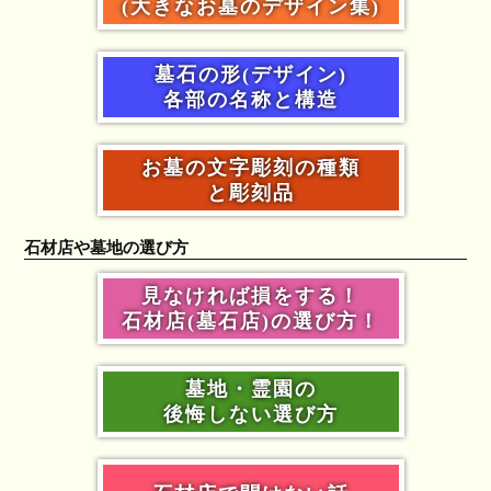
(大きなお墓のデザイン集)
墓石の形(デザイン)
各部の名称と構造
お墓の文字彫刻の種類
と彫刻品
石材店や墓地の選び方
見なければ損をする！
石材店(墓石店)の選び方！
墓地・霊園の
後悔しない選び方