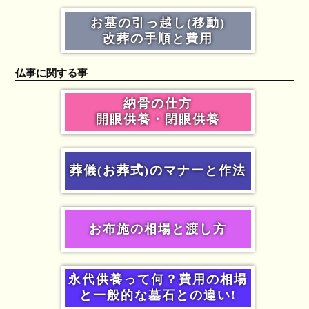
お墓の引っ越し(移動)
改葬の手順と費用
仏事に関する事
納骨の仕方
開眼供養・閉眼供養
葬儀(お葬式)のマナーと作法
お布施の相場と渡し方
永代供養って何？費用の相場
と一般的な墓石との違い!