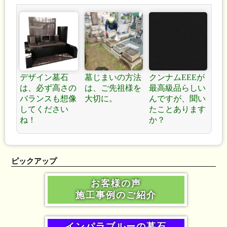
デザイン墓石
墓じまいの方法
クンナムEEEが
は、必ず高さの
は、ご先祖様を
最高級品らしい
バランスも想像
大切に。
んですが、聞い
してください
たことあります
ね！
か？
ピックアップ
お客様の声
施工事例のご紹介
インパラブルーの墓石