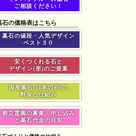
ご相談ください！
墓石の価格表はこちら
墓石の値段・人気デザイン
ベスト３０
安くつくれる石と
デザイン(形)のご提案
国産墓石(日本の石)の
料金と仕組み
都立霊園の募集・申し込み
と墓石代金の目安