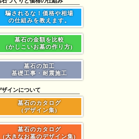
墓石づくりと価格の仕組み
騙されるな！価格や相場
の仕組みを教えます。
墓石の金額を比較
(かしこいお墓の作り方)
墓石の加工
基礎工事・耐震施工
デザインについて
墓石のカタログ
(デザイン集)
墓石のカタログ
(大きなお墓のデザイン集)