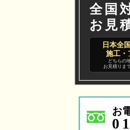
全国
お見
日本全
施工・
どちらの
お見積りま
お
0