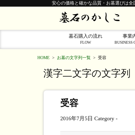
安心の価格と確かな品質・お墓選びは全
墓石購入の流れ
事業
FLOW
BUSINESS 
HOME
>
お墓の文字列一覧
>
受容
漢字二文字の文字列
受容
2016年7月5日
Category -