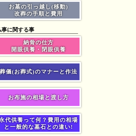
お墓の引っ越し(移動)
改葬の手順と費用
仏事に関する事
納骨の仕方
開眼供養・閉眼供養
葬儀(お葬式)のマナーと作法
お布施の相場と渡し方
永代供養って何？費用の相場
と一般的な墓石との違い!