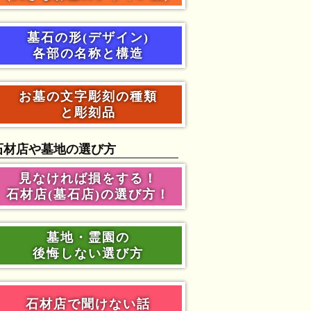
墓石の形(デザイン)
各部の名称と構造
お墓の文字彫刻の種類
と彫刻品
石材店や墓地の選び方
見なければ損をする！
石材店(墓石店)の選び方！
墓地・霊園の
後悔しない選び方
石材店で聞けない話