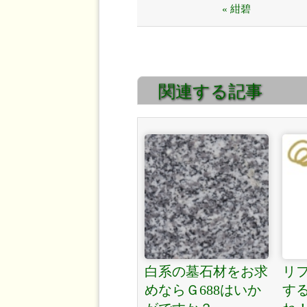
« 紺碧
関連する記事
白系の墓石材をお求
リ
めならＧ688はいか
す