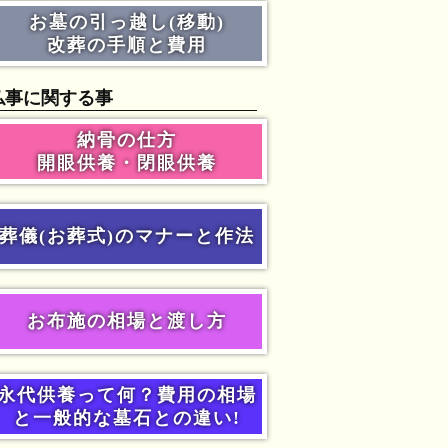
お墓の引っ越し(移動)
改葬の手順と費用
仏事に関する事
納骨の仕方
開眼供養・閉眼供養
葬儀(お葬式)のマナーと作法
お布施の相場と渡し方
永代供養って何？費用の相場
と一般的な墓石との違い!