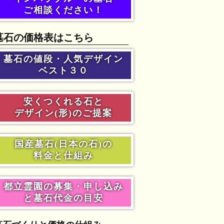
ご相談ください！
墓石の価格表はこちら
墓石の値段・人気デザイン
ベスト３０
安くつくれる石と
デザイン(形)のご提案
国産墓石(日本の石)の
料金と仕組み
都立霊園の募集・申し込み
と墓石代金の目安