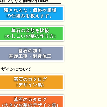
墓石づくりと価格の仕組み
騙されるな！価格や相場
の仕組みを教えます。
墓石の金額を比較
(かしこいお墓の作り方)
墓石の加工
基礎工事・耐震施工
デザインについて
墓石のカタログ
(デザイン集)
墓石のカタログ
(大きなお墓のデザイン集)