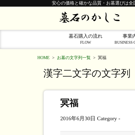
安心の価格と確かな品質・お墓選びは全
墓石購入の流れ
事業
FLOW
BUSINESS 
HOME
>
お墓の文字列一覧
>
冥福
漢字二文字の文字列
冥福
2016年6月30日
Category -