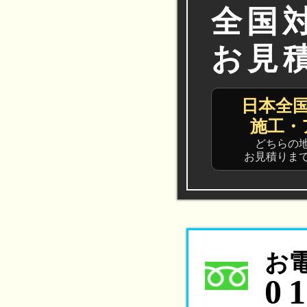
全国
お見
日本全
施工・
どちらの
お見積りま
お
0