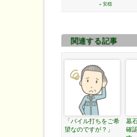
« 安穏
関連する記事
「パイル打ちをご希
墓
望なのですが？」
確