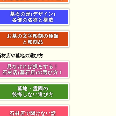
墓石の形(デザイン)
各部の名称と構造
お墓の文字彫刻の種類
と彫刻品
石材店や墓地の選び方
見なければ損をする！
石材店(墓石店)の選び方！
墓地・霊園の
後悔しない選び方
石材店で聞けない話