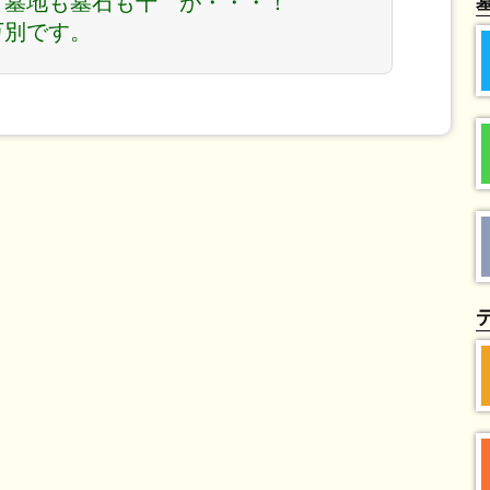
。墓地も墓石も千
が・・・！
万別です。