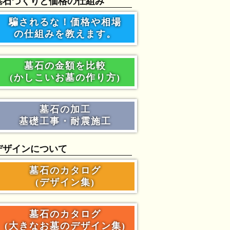
墓石づくりと価格の仕組み
騙されるな！価格や相場
の仕組みを教えます。
墓石の金額を比較
(かしこいお墓の作り方)
墓石の加工
基礎工事・耐震施工
デザインについて
墓石のカタログ
(デザイン集)
墓石のカタログ
(大きなお墓のデザイン集)