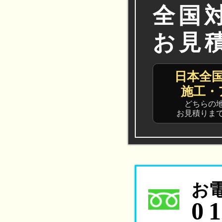
全国
お見
日本全
施工・
どちらの
お見積りま
お
0