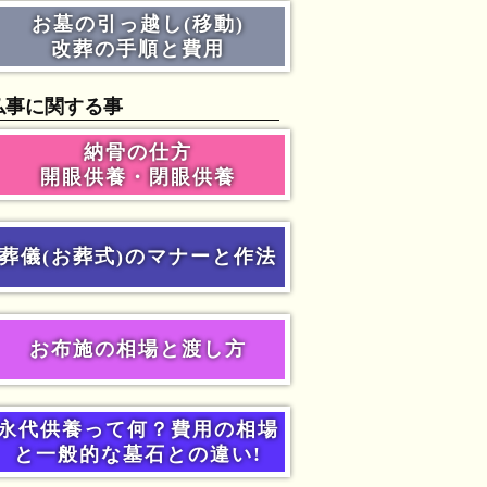
お墓の引っ越し(移動)
改葬の手順と費用
仏事に関する事
納骨の仕方
開眼供養・閉眼供養
葬儀(お葬式)のマナーと作法
お布施の相場と渡し方
永代供養って何？費用の相場
と一般的な墓石との違い!