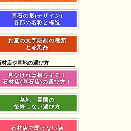
墓石の形(デザイン)
各部の名称と構造
お墓の文字彫刻の種類
と彫刻品
石材店や墓地の選び方
見なければ損をする！
石材店(墓石店)の選び方！
墓地・霊園の
後悔しない選び方
石材店で聞けない話