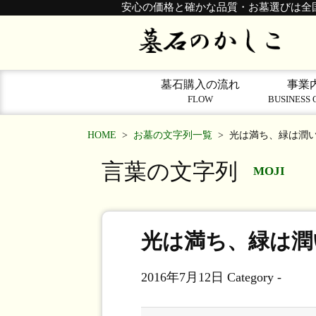
安心の価格と確かな品質・お墓選びは全
墓石購入の流れ
事業
FLOW
BUSINESS 
HOME
>
お墓の文字列一覧
>
光は満ち、緑は潤
言葉の文字列
MOJI
光は満ち、緑は潤
2016年7月12日
Category -