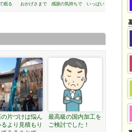
れて眠る
おかげさまで 感謝の気持ちで いっぱい
です »
石の片づけは悩ん
最高級の国内加工を
いるより見積もり
ご検討でした！