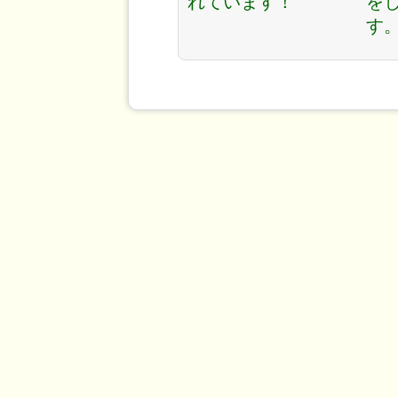
れています！
を
す