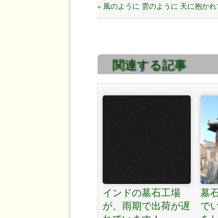
« 風のように 雲のように 天に抱か
関連する記事
インドの墓石工場
墓
が、雨期で出荷が遅
で