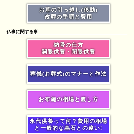
お墓の引っ越し(移動)
改葬の手順と費用
仏事に関する事
納骨の仕方
開眼供養・閉眼供養
葬儀(お葬式)のマナーと作法
お布施の相場と渡し方
永代供養って何？費用の相場
と一般的な墓石との違い!