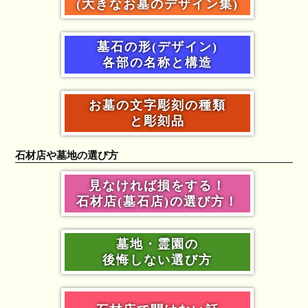
(大きなお墓のデザイン集)
墓石の形(デザイン)
各部の名称と構造
お墓の文字彫刻の種類
と彫刻品
石材店や墓地の選び方
見なければ損をする！
石材店(墓石店)の選び方！
墓地・霊園の
後悔しない選び方