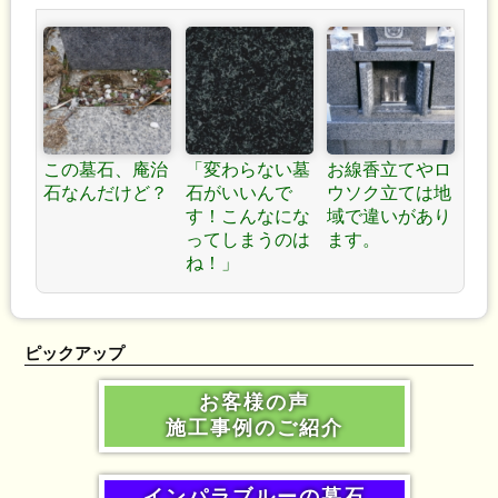
この墓石、庵治
「変わらない墓
お線香立てやロ
石なんだけど？
石がいいんで
ウソク立ては地
す！こんなにな
域で違いがあり
ってしまうのは
ます。
ね！」
ピックアップ
お客様の声
施工事例のご紹介
インパラブルーの墓石