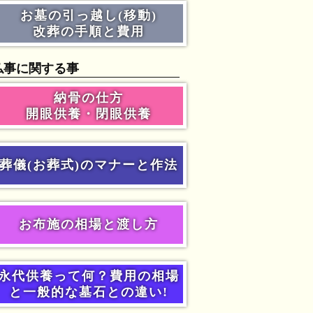
お墓の引っ越し(移動)
改葬の手順と費用
仏事に関する事
納骨の仕方
開眼供養・閉眼供養
葬儀(お葬式)のマナーと作法
お布施の相場と渡し方
永代供養って何？費用の相場
と一般的な墓石との違い!