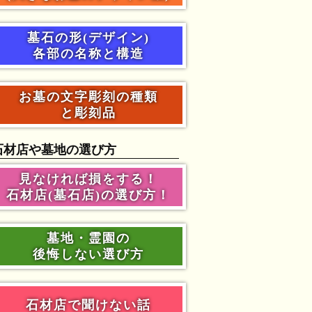
墓石の形(デザイン)
各部の名称と構造
お墓の文字彫刻の種類
と彫刻品
石材店や墓地の選び方
見なければ損をする！
石材店(墓石店)の選び方！
墓地・霊園の
後悔しない選び方
石材店で聞けない話