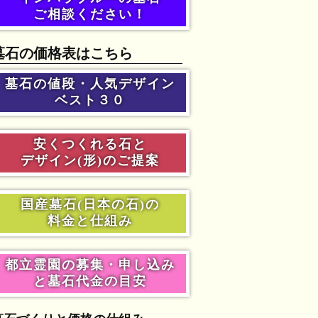
ご相談ください！
墓石の価格表はこちら
墓石の値段・人気デザイン
ベスト３０
安くつくれる石と
デザイン(形)のご提案
国産墓石(日本の石)の
料金と仕組み
都立霊園の募集・申し込み
と墓石代金の目安