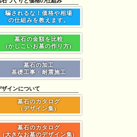
墓石づくりと価格の仕組み
騙されるな！価格や相場
の仕組みを教えます。
墓石の金額を比較
(かしこいお墓の作り方)
墓石の加工
基礎工事・耐震施工
デザインについて
墓石のカタログ
(デザイン集)
墓石のカタログ
(大きなお墓のデザイン集)