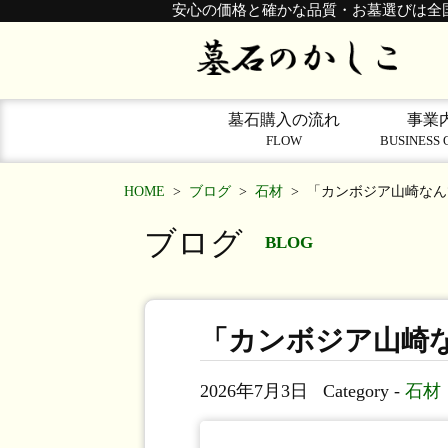
安心の価格と確かな品質・お墓選びは全
墓石購入の流れ
事業
FLOW
BUSINESS 
HOME
>
ブログ
>
石材
>
「カンボジア山崎なん
ブログ
BLOG
「カンボジア山崎
2026年7月3日
Category -
石材